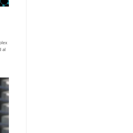
plex
 al