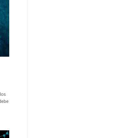
los
 debe