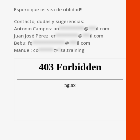
Espero que os sea de utilidad!!
Contacto, dudas y sugerencias:
Antonio Campos:
an
**********
@
***
il.com
Juan José Pérez:
er
*********
@
***
il.com
Bebu:
fq
*************
@
***
il.com
Manuel:
co
******
@
*
sa.training