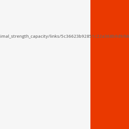
maximal_strength_capacity/links/5c36623b92851c22a368b9d9/M