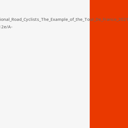
ional_Road_Cyclists_The_Example_of_the_Tour_De_France_202
12e/A-