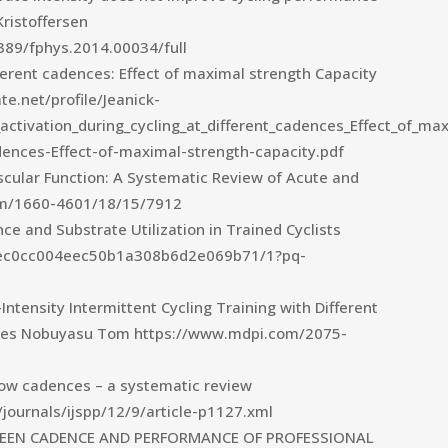
Kristoffersen
3389/fphys.2014.00034/full
fferent cadences: Effect of maximal strength Capacity
e.net/profile/Jeanick-
_activation_during_cycling_at_different_cadences_Effect_of_
adences-Effect-of-maximal-strength-capacity.pdf
cular Function: A Systematic Review of Acute and
com/1660-4601/18/15/7912
e and Substrate Utilization in Trained Cyclists
4ec0cc004eec50b1a308b6d2e069b71/1?pq-
tensity Intermittent Cycling Training with Different
etes Nobuyasu Tom https://www.mdpi.com/2075-
 low cadences – a systematic review
journals/ijspp/12/9/article-p1127.xml
WEEN CADENCE AND PERFORMANCE OF PROFESSIONAL