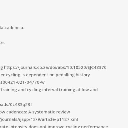
 la cadencia.
te.
ig https://journals.co.za/doi/abs/10.10520/EJC48370
r cycling is dependent on pedalling history
07/s00421-021-04770-w
training and cycling interval training at low and
loads/0c483q23f
 low cadences: A systematic review
journals/ijspp/12/9/article-p1127.xml
rate intensity does not improve cycling performance