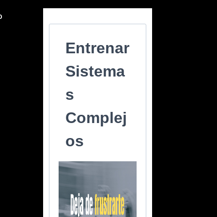
o
Entrenar
Sistema
s
Complej
os