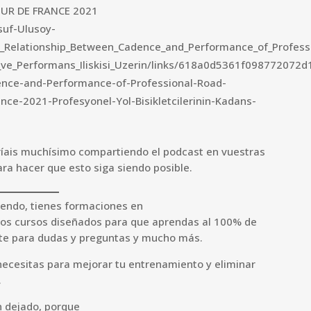
OUR DE FRANCE 2021
suf-Ulusoy-
e_Relationship_Between_Cadence_and_Performance_of_Profess
ns_ve_Performans_Iliskisi_Uzerin/links/618a0d5361f098772072d
ence-and-Performance-of-Professional-Road-
nce-2021-Profesyonel-Yol-Bisikletcilerinin-Kadans-
aríais muchísimo compartiendo el podcast en vuestras
ra hacer que esto siga siendo posible.
iendo, tienes formaciones en
mos cursos diseñados para que aprendas al 100% de
rte para dudas y preguntas y mucho más.
necesitas para mejorar tu entrenamiento y eliminar
.
n dejado, porque