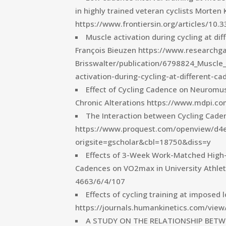
in highly trained veteran cyclists Morten 
https://www.frontiersin.org/articles/10.
Muscle activation during cycling at di
François Bieuzen https://www.researchgat
Brisswalter/publication/6798824_Muscle
activation-during-cycling-at-different-c
Effect of Cycling Cadence on Neuromus
Chronic Alterations https://www.mdpi.
The Interaction between Cycling Cadenc
https://www.proquest.com/openview/d
origsite=gscholar&cbl=18750&diss=y
Effects of 3-Week Work-Matched High-In
Cadences on VO2max in University Athl
4663/6/4/107
Effects of cycling training at imposed
https://journals.humankinetics.com/view/
A STUDY ON THE RELATIONSHIP BET