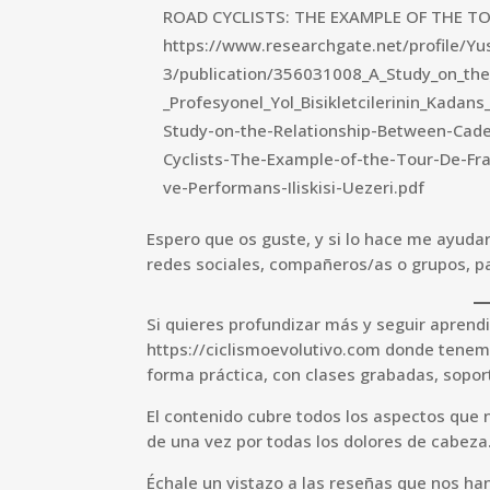
ROAD CYCLISTS: THE EXAMPLE OF THE T
https://www.researchgate.net/profile/Yu
3/publication/356031008_A_Study_on_th
_Profesyonel_Yol_Bisikletcilerinin_Kada
Study-on-the-Relationship-Between-Cad
Cyclists-The-Example-of-the-Tour-De-Fra
ve-Performans-Iliskisi-Uezeri.pdf
Espero que os guste, y si lo hace me ayud
redes sociales, compañeros/as o grupos, pa
Si quieres profundizar más y seguir aprend
https://ciclismoevolutivo.com donde tene
forma práctica, con clases grabadas, sopo
El contenido cubre todos los aspectos que 
de una vez por todas los dolores de cabeza
Échale un vistazo a las reseñas que nos ha