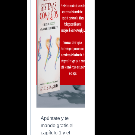
Apúntate y te
mando gratis el
capítulo 1 y el