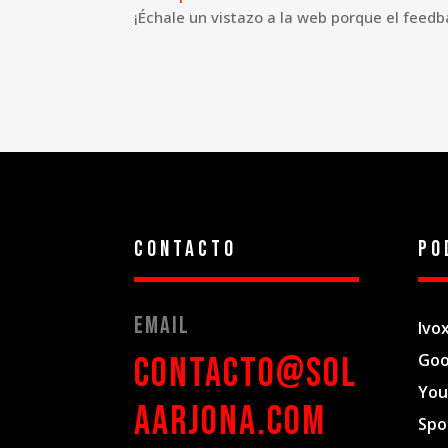
¡Échale un vistazo a la web porque el feedb
Contacto
Po
Email
Ivo
Goo
contacto@sol
You
aarjona.com
Spo