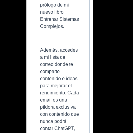
prólogo de mi
nuevo libro
Entrenar Sistemas
Complejos.
Además, accedes
a mi lista de
correo donde te
comparto
contenido e ideas
para mejorar el
rendimiento. Cada
email es una
píldora exclusiva
con contenido que
nunca podrá
contar ChatGPT,