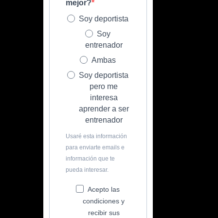
mejor?
Soy deportista
Soy
entrenador
Ambas
Soy deportista
pero me
interesa
aprender a ser
entrenador
Usaré esta información
para enviarte emails e
información que te
pueda interesar.
Acepto las
condiciones y
recibir sus