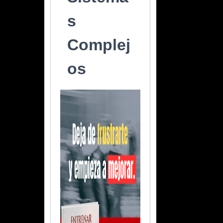
s
Complej
os