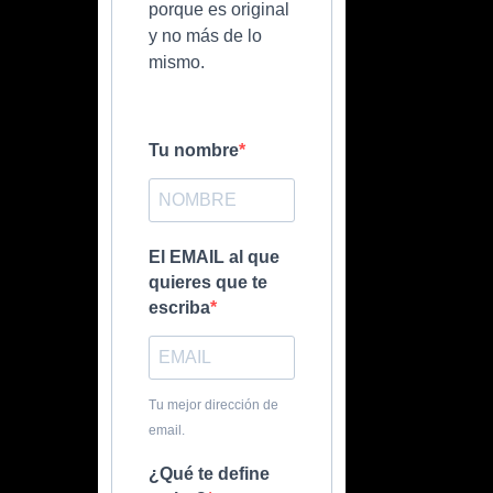
porque es original
y no más de lo
mismo.
Tu nombre
El EMAIL al que
quieres que te
escriba
Tu mejor dirección de
email.
¿Qué te define